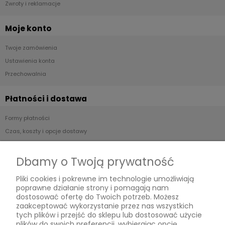
Zwroty i reklamacje
Moje konto
Twoje zamówienia
Ustawienia konta
Przechowalnia
Płatności i dostawa
Formy płatności
Czas, koszty i opcje dostawy
Czas realizacji zamówienia
Dbamy o Twoją prywatność
Informacje
Pliki cookies i pokrewne im technologie umożliwiają
poprawne działanie strony i pomagają nam
Jak kupować?
dostosować ofertę do Twoich potrzeb. Możesz
Polityka prywatności
zaakceptować wykorzystanie przez nas wszystkich
tych plików i przejść do sklepu lub dostosować użycie
plików do swoich preferencji, wybierając opcję