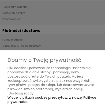
Twoje zamówienia
Ustawienia konta
Przechowalnia
Płatności i dostawa
Formy płatności
Czas, koszty i opcje dostawy
Czas realizacji zamówienia
Dbamy o Twoją prywatność
Informacje
Pliki cookies i pokrewne im technologie umożliwiają
poprawne działanie strony i pomagają nam
Jak kupować?
dostosować ofertę do Twoich potrzeb. Możesz
Polityka prywatności
zaakceptować wykorzystanie przez nas wszystkich
tych plików i przejść do sklepu lub dostosować użycie
plików do swoich preferencji, wybierając opcję
O nas
"Dostosuj zgody".
Więcej o plikach cookies przeczytasz w naszej Polityce
Kontakt
prywatności.