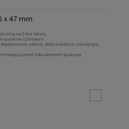
25 x 47 mm
zoną na 5 linii tekstu.
a w systemie cyfrowym.
dwukolorowe odbicie: data w kolorze czerwonym,
chroniącą przed zabrudzeniem podczas