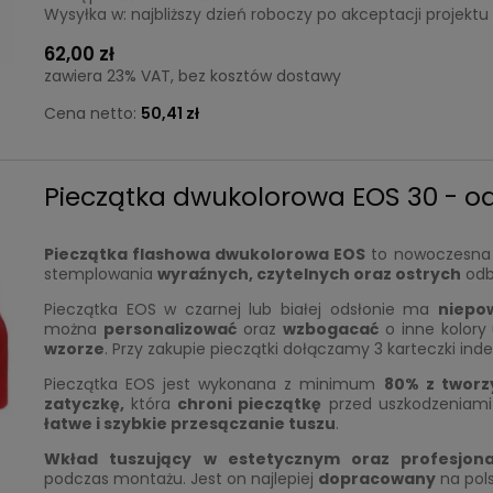
Wysyłka w:
najbliższy dzień roboczy po akceptacji projektu
62,00 zł
zawiera 23% VAT, bez kosztów dostawy
Cena netto:
50,41 zł
Pieczątka dwukolorowa EOS 30 - od
Pieczątka flashowa dwukolorowa EOS
to nowoczesna 
stemplowania
wyraźnych,
czytelnych oraz ostrych
odb
Pieczątka EOS w czarnej lub białej odsłonie ma
niepo
można
personalizować
oraz
wzbogacać
o inne kolory
wzorze
. Przy zakupie pieczątki dołączamy 3 karteczki ind
Pieczątka EOS jest wykonana z minimum
80% z tworz
zatyczkę,
która
chroni pieczątkę
przed uszkodzeniami 
łatwe i szybkie przesączanie tuszu
.
Wkład tuszujący
w
estetyczny
m
oraz profesjon
podczas montażu. Jest on najlepiej
dopracowany
na pols