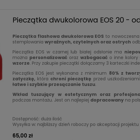
Pieczątka dwukolorowa EOS 20 - od
Pieczątka flashowa dwukolorowa EOS
to nowoczesna 
stemplowania
wyraźnych,
czytelnych oraz ostrych
odb
Pieczątka EOS w czarnej lub białej odsłonie ma
niepo
można
personalizować
oraz
wzbogacać
o inne kolory
wzorze
. Przy zakupie pieczątki dołączamy 3 karteczki ind
Pieczątka EOS jest wykonana z minimum
80% z tworz
zatyczkę,
która
chroni pieczątkę
przed uszkodzeniami 
łatwe i szybkie przesączanie tuszu
.
Wkład tuszujący
w
estetyczny
m
oraz profesjon
podczas montażu. Jest on najlepiej
dopracowany
na pols
Dostępność:
duża ilość
Wysyłka w:
najbliższy dzień roboczy po akceptacji projektu
65,00 zł