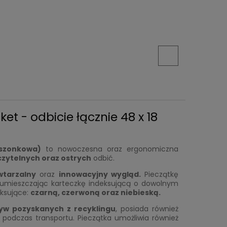
t - odbicie łącznie 48 x 18
eszonkowa)
to nowoczesna oraz ergonomiczna
czytelnych oraz ostrych
odbić.
wtarzalny
oraz
innowacyjny wygląd.
Pieczątkę
 umieszczając karteczkę indeksującą o dowolnym
eksujące:
czarn
ą
, czerwon
ą
oraz niebiesk
ą.
yw pozyskanych z recyklingu
, posiada również
podczas transportu. Pieczątka umożliwia również