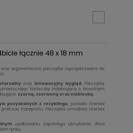
bicie łącznie 48 x 18 mm
oraz ergonomiczna pieczątka zaprojektowana do
ić.
wtarzalny
oraz
innowacyjny wygląd.
Pieczątkę
 umieszczając karteczkę indeksującą o dowolnym
eksujące:
czarn
ą
, czerwon
ą
oraz niebiesk
ą.
yw pozyskanych z recyklingu
, posiada również
podczas transportu. Pieczątka umożliwia również
alnym
opakowaniu zapobiega ubrudzeniu dłoni
kim rynku.