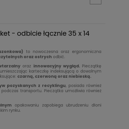
t - odbicie łącznie 35 x 14
eszonkowa)
to nowoczesna oraz ergonomiczna
czytelnych oraz ostrych
odbić.
wtarzalny
oraz
innowacyjny wygląd.
Pieczątkę
 umieszczając karteczkę indeksującą o dowolnym
eksujące:
czarn
ą
, czerwon
ą
oraz niebiesk
ą.
yw pozyskanych z recyklingu
, posiada również
podczas transportu. Pieczątka umożliwia również
alnym
opakowaniu zapobiega ubrudzeniu dłoni
kim rynku.