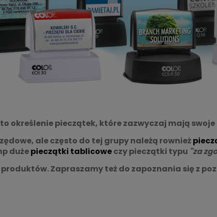
to określenie pieczątek, które zazwyczaj mają swoje 
urzędowe, ale często do tej grupy należą rownież
piecz
(np duże
pieczątki tablicowe
czy pieczątki typu
"za zg
h produktów. Zapraszamy też do zapoznania się z po