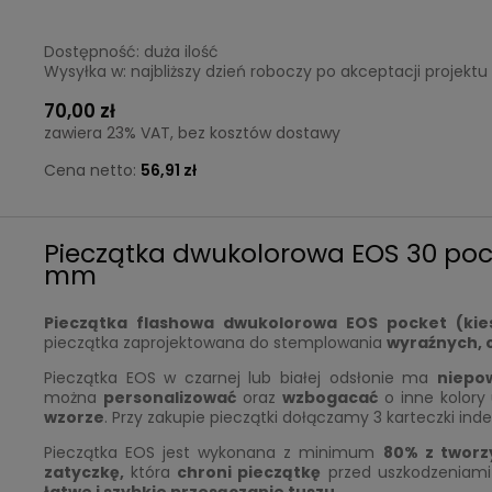
Dostępność:
duża ilość
Wysyłka w:
najbliższy dzień roboczy po akceptacji projektu
70,00 zł
zawiera 23% VAT, bez kosztów dostawy
Cena netto:
56,91 zł
Pieczątka dwukolorowa EOS 30 pocke
mm
Pieczątka flashowa dwukolorowa EOS pocket (ki
pieczątka zaprojektowana do stemplowania
wyraźnych,
Pieczątka EOS w czarnej lub białej odsłonie ma
niepo
można
personalizować
oraz
wzbogacać
o inne kolory
wzorze
. Przy zakupie pieczątki dołączamy 3 karteczki ind
Pieczątka EOS jest wykonana z minimum
80% z tworz
zatyczkę,
która
chroni pieczątkę
przed uszkodzeniami 
łatwe i szybkie przesączanie tuszu
.