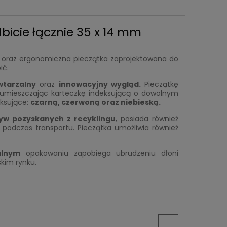
bicie łącznie 35 x 14 mm
oraz ergonomiczna pieczątka zaprojektowana do
ić.
wtarzalny
oraz
innowacyjny wygląd.
Pieczątkę
 umieszczając karteczkę indeksującą o dowolnym
eksujące:
czarn
ą
, czerwon
ą
oraz niebiesk
ą.
yw pozyskanych z recyklingu
, posiada również
podczas transportu. Pieczątka umożliwia również
alnym
opakowaniu zapobiega ubrudzeniu dłoni
kim rynku.