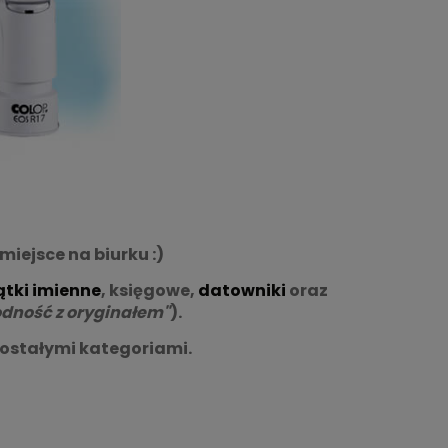
miejsce na biurku :)
ątki imienne
, księgowe,
datowniki
oraz
odność z oryginałem"
).
zostałymi kategoriami.