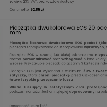
zawiera 23% VAT, bez kosztów dostawy
Cena netto:
52,85 zł
Pieczątka dwukolorowa EOS 20 pocke
mm
Pieczątka flashowa dwukolorowa EOS pocket (ki
pieczątka zaprojektowana do stemplowania
wyraźnych,
Pieczątka EOS w czarnej lub białej odsłonie ma
niepo
można
personalizować
oraz
wzbogacać
o inne kolory
wzorze
. Przy zakupie pieczątki dołączamy 3 karteczki ind
Pieczątka EOS jest wykonana z minimum
80% z tworz
zatyczkę,
która
chroni pieczątkę
przed uszkodzeniami 
łatwe i szybkie przesączanie tuszu
.
Wkład tuszujący
w
estetyczny
m
oraz profesjon
podczas montażu. Jest on najlepiej
dopracowany
na pols
Dostępność:
duża ilość