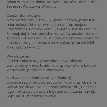
miast w Polsce: Gdańsk, Katowice, Kraków, Łódź, Poznań,
Szczecin, Warszawa, Wrocław
Część informacyjna:
plan roczny 2019, 2020, 2021, plan urlopowy, jednostki
miar, odległości między miastami, Informacje o
Państwach Członkowskich UE, święta w Państwach Unii
Europejskiej, informacje dla kierowców, oświadczenie o
zdarzeniu drogowym, tel. numery kierunkowe, kalendarz
stuletni, strefy czasowe, plan miesięczny na rok 2021,
skorowidz od A do Z...
Wykończenie:
Blok kalendarza szyty oraz dodatkowo klejony,
wzmocniony krepą, tasiemka oraz kapitałka w kolorze
kremowym, perforacja narożników
Możliwe opcje dodatkowe (za dopłatą):
wycięcie registrów dwurzędowych, druk oraz wklejenie
wklejki, metalowe okucia narożników okładki, tłoczenie
logo, metalowa blaszka z logo, personalizacja, naklejki
wypukłe 3D, kieszonka foliowa...