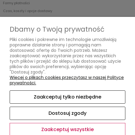
Formy płatności
Czas, koszty i opcje dostawy
Czas realizacji zamówienia
Dbamy o Twoją prywatność
Informacje
Pliki cookies i pokrewne im technologie umożliwiają
poprawne działanie strony i pomagają nam
Jak kupować?
dostosować ofertę do Twoich potrzeb. Możesz
Polityka prywatności
zaakceptować wykorzystanie przez nas wszystkich
tych plików i przejść do sklepu lub dostosować użycie
plików do swoich preferencji, wybierając opcję
O nas
"Dostosuj zgody".
Więcej o plikach cookies przeczytasz w naszej Polityce
Kontakt
prywatności.
Kontakt
Opinie Google
Zaakceptuj tylko niezbędne
O firmie
Dostosuj zgody
Zaakceptuj wszystkie
Sklep internetowy Shoper.pl