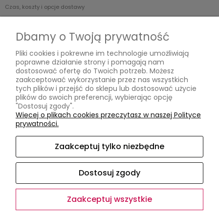
Czas, koszty i opcje dostawy
Czas realizacji zamówienia
Dbamy o Twoją prywatność
Informacje
Pliki cookies i pokrewne im technologie umożliwiają
poprawne działanie strony i pomagają nam
Jak kupować?
dostosować ofertę do Twoich potrzeb. Możesz
Polityka prywatności
zaakceptować wykorzystanie przez nas wszystkich
tych plików i przejść do sklepu lub dostosować użycie
plików do swoich preferencji, wybierając opcję
O nas
"Dostosuj zgody".
Więcej o plikach cookies przeczytasz w naszej Polityce
Kontakt
prywatności.
Kontakt
Opinie Google
Zaakceptuj tylko niezbędne
O firmie
Dostosuj zgody
Zaakceptuj wszystkie
Sklep internetowy Shoper.pl