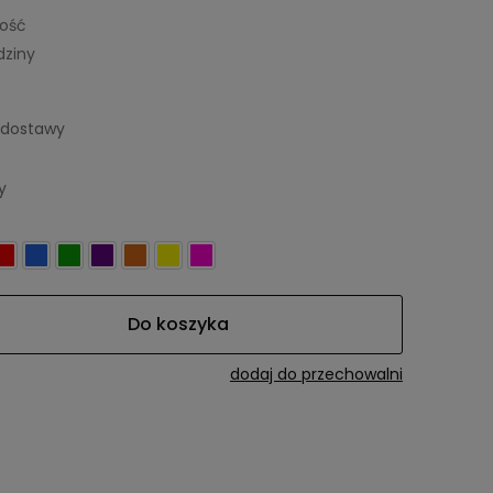
lość
dziny
 dostawy
y
Do koszyka
dodaj do przechowalni