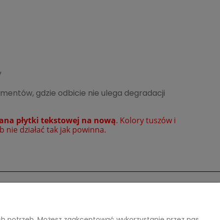
y
mentów, gdzie odbicie nie ulega degradacji
ana płytki tekstowej na nową
. Kolory tuszów i
b nie działać tak jak powinna.
O nas
ich potrzeb. Możesz zaakceptować wykorzystanie przez nas