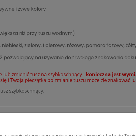
sywne i żywe kolory
większa niż przy tuszu wodnym)
niebieski, zielony, fioletowy, różowy, pomarańczowy, żółt
 - 2 pozwalający na używanie do trwałego znakowania doku
ce lub zmienić tusz na szybkoschnący -
konieczna jest wymi
 się i Twoja pieczątka po zmianie tuszu może źle znakować lu
tusz szybkoschnący.
Płatności i dostawa
Informacje
awne działanie strony i pomagają nam dostosować ofertę do Two