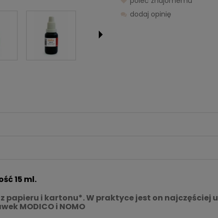
poleć znajomemu
dodaj opinię
ść 15 ml.
z papieru i kartonu*. W praktyce jest on najczęści
rawek MODICO i NOMO