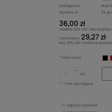
Dostępność:
duża i
Wysyłka w:
24 go
36,00 zł
zawiera 23% VAT, bez kosztów
29,27 zł
Cena netto:
bez 23% VAT i kosztów dostaw
*
kolor tuszu:
+
szt.
-
*
- Pole wymagane
zapytaj o produkt