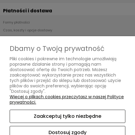
Płatności i dostawa
Formy płatności
Czas, koszty i opcje dostawy
Czas realizacji zamówienia
Dbamy o Twoją prywatność
Informacje
Pliki cookies i pokrewne im technologie umożliwiają
poprawne działanie strony i pomagają nam
Jak kupować?
dostosować ofertę do Twoich potrzeb. Możesz
Polityka prywatności
zaakceptować wykorzystanie przez nas wszystkich
tych plików i przejść do sklepu lub dostosować użycie
plików do swoich preferencji, wybierając opcję
O nas
"Dostosuj zgody".
Więcej o plikach cookies przeczytasz w naszej Polityce
Kontakt
prywatności.
Kontakt
Opinie Google
Zaakceptuj tylko niezbędne
O firmie
Dostosuj zgody