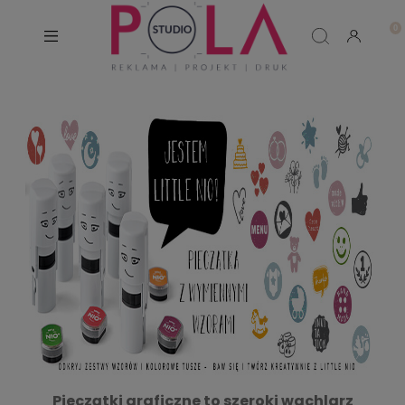
Pieczątki graficzne to szeroki wachlarz