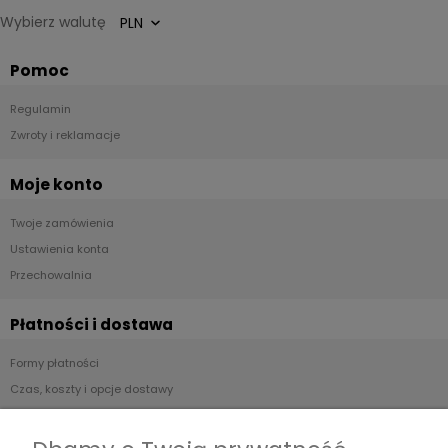
Wybierz walutę
Pomoc
Regulamin
Zwroty i reklamacje
Moje konto
Twoje zamówienia
Ustawienia konta
Przechowalnia
Płatności i dostawa
Formy płatności
Czas, koszty i opcje dostawy
Czas realizacji zamówienia