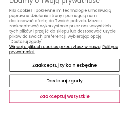
Dbamy o Twoją prywatność
Informacje
Pliki cookies i pokrewne im technologie umożliwiają
poprawne działanie strony i pomagają nam
Jak kupować?
dostosować ofertę do Twoich potrzeb. Możesz
Polityka prywatności
zaakceptować wykorzystanie przez nas wszystkich
tych plików i przejść do sklepu lub dostosować użycie
plików do swoich preferencji, wybierając opcję
O nas
"Dostosuj zgody".
Więcej o plikach cookies przeczytasz w naszej Polityce
Kontakt
prywatności.
Kontakt
Opinie Google
Zaakceptuj tylko niezbędne
O firmie
Dostosuj zgody
Zaakceptuj wszystkie
Sklep internetowy Shoper.pl
Facebook
Instagram
Pokaż pełną wersję strony