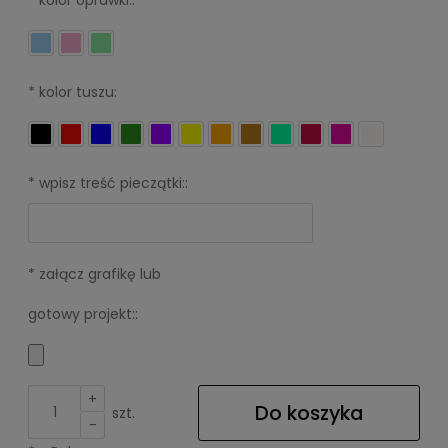
*
kolor oprawki::
*
kolor tuszu:
*
wpisz treść pieczątki::
*
załącz grafikę lub
gotowy projekt::
+
Do koszyka
szt.
-