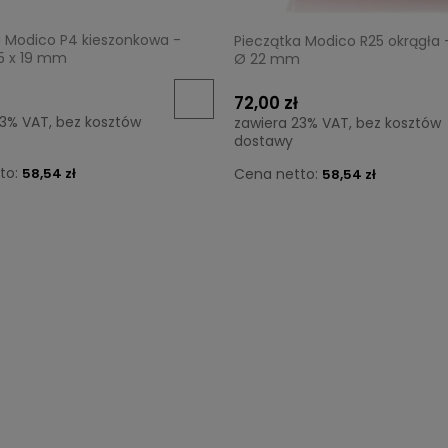
a Modico P4 kieszonkowa -
Pieczątka Modico R25 okrągła 
55 x 19 mm
Ø 22 mm
72,00 zł
23% VAT, bez kosztów
zawiera 23% VAT, bez kosztów
dostawy
to:
58,54 zł
Cena netto:
58,54 zł