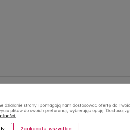
Płatności i dostawa
Informacje
awne działanie strony i pomagają nam dostosować ofertę do Two
a
Formy płatności
Jak kupować?
życie plików do swoich preferencji, wybierając opcję "Dostosuj zg
Czas, koszty i opcje dostawy
Polityka pryw
atności.
Czas realizacji zamówienia
dy
Zaakceptuj wszystkie