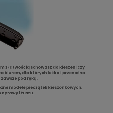
om z łatwością schowasz do kieszeni czy
a biurem, dla których lekka i przenośna
ć zawsze pod ręką.
óżne modele pieczątek kieszonkowych,
 oprawy i tuszu.