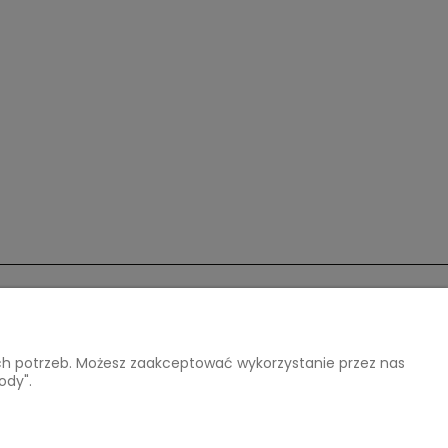
O nas
ich potrzeb. Możesz zaakceptować wykorzystanie przez nas
Kontakt
ody".
atności
Kontakt
Opinie Google
O firmie