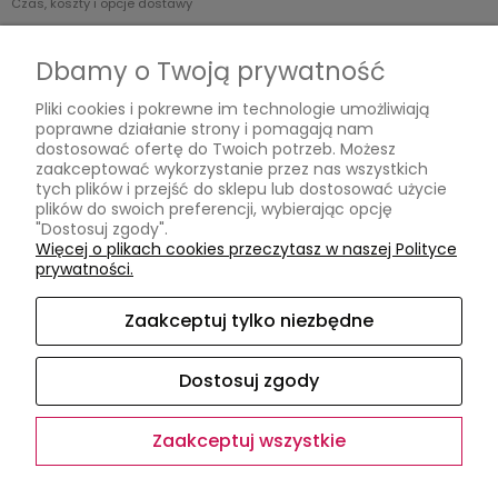
Czas, koszty i opcje dostawy
Czas realizacji zamówienia
Dbamy o Twoją prywatność
Informacje
Pliki cookies i pokrewne im technologie umożliwiają
poprawne działanie strony i pomagają nam
Jak kupować?
dostosować ofertę do Twoich potrzeb. Możesz
Polityka prywatności
zaakceptować wykorzystanie przez nas wszystkich
tych plików i przejść do sklepu lub dostosować użycie
plików do swoich preferencji, wybierając opcję
O nas
"Dostosuj zgody".
Więcej o plikach cookies przeczytasz w naszej Polityce
Kontakt
prywatności.
Kontakt
Opinie Google
Zaakceptuj tylko niezbędne
O firmie
Dostosuj zgody
Zaakceptuj wszystkie
Sklep internetowy Shoper.pl