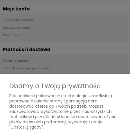
Moje konto
Twoje zamówienia
Ustawienia konta
Przechowalnia
Płatności i dostawa
Formy płatności
Czas, koszty i opcje dostawy
Czas realizacji zamówienia
Dbamy o Twoją prywatność
Informacje
Pliki cookies i pokrewne im technologie umożliwiają
poprawne działanie strony i pomagają nam
Jak kupować?
dostosować ofertę do Twoich potrzeb. Możesz
Polityka prywatności
zaakceptować wykorzystanie przez nas wszystkich
tych plików i przejść do sklepu lub dostosować użycie
plików do swoich preferencji, wybierając opcję
O nas
"Dostosuj zgody".