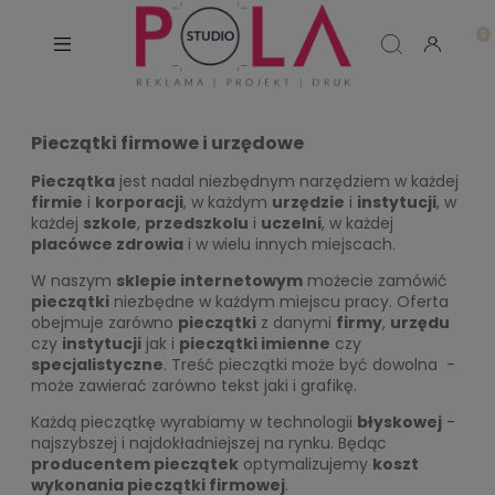
Pieczątki firmowe i urzędowe
Pieczątka
jest nadal niezbędnym narzędziem w każdej
firmie
i
korporacji
, w każdym
urzędzie
i
instytucji
, w
każdej
szkole
,
przedszkolu
i
uczelni
, w każdej
placówce zdrowia
i w wielu innych miejscach.
W naszym
sklepie internetowym
możecie zamówić
pieczątki
niezbędne w każdym miejscu pracy. Oferta
obejmuje zarówno
pieczątki
z danymi
firmy
,
urzędu
czy
instytucji
jak i
pieczątki imienne
czy
specjalistyczne
. Treść pieczątki może być dowolna -
może zawierać zarówno tekst jaki i grafikę.
Każdą pieczątkę wyrabiamy w technologii
błyskowej
-
najszybszej i najdokładniejszej na rynku. Będąc
producentem pieczątek
optymalizujemy
koszt
wykonania pieczątki firmowej
.