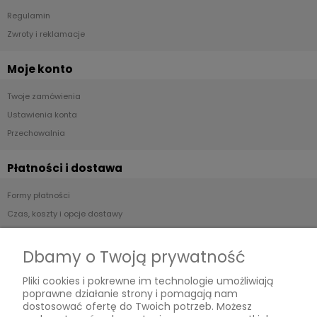
Regulamin
Zwroty i reklamacje
Moje konto
Twoje zamówienia
Ustawienia konta
Przechowalnia
Płatności i dostawa
Formy płatności
Czas, koszty i opcje dostawy
Czas realizacji zamówienia
Dbamy o Twoją prywatność
Informacje
Pliki cookies i pokrewne im technologie umożliwiają
poprawne działanie strony i pomagają nam
Jak kupować?
dostosować ofertę do Twoich potrzeb. Możesz
Polityka prywatności