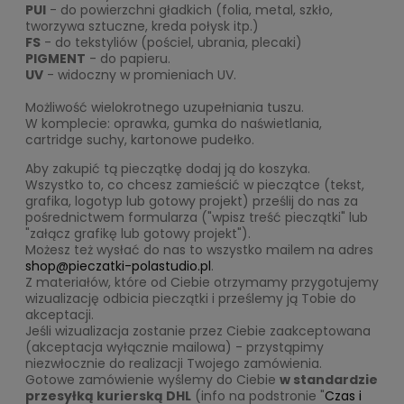
PUI
- do powierzchni gładkich (folia, metal, szkło,
tworzywa sztuczne, kreda połysk itp.)
FS
- do tekstyliów (pościel, ubrania, plecaki)
PIGMENT
- do papieru.
UV
- widoczny w promieniach UV.
Możliwość wielokrotnego uzupełniania tuszu.
W komplecie: oprawka, gumka do naświetlania,
cartridge suchy, kartonowe pudełko.
Aby zakupić tą pieczątkę dodaj ją do koszyka.
Wszystko to, co chcesz zamieścić w pieczątce (tekst,
grafika, logotyp lub gotowy projekt) prześlij do nas za
pośrednictwem formularza ("wpisz treść pieczątki" lub
"załącz grafikę lub gotowy projekt").
Możesz też wysłać do nas to wszystko mailem na adres
shop@pieczatki-polastudio.pl
.
Z materiałów, które od Ciebie otrzymamy przygotujemy
wizualizację odbicia pieczątki i prześlemy ją Tobie do
akceptacji.
Jeśli wizualizacja zostanie przez Ciebie zaakceptowana
(akceptacja wyłącznie mailowa) - przystąpimy
niezwłocznie do realizacji Twojego zamówienia.
Gotowe zamówienie wyślemy do Ciebie
w standardzie
przesyłką kurierską DHL
(info na podstronie "
Czas i