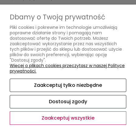
Czas realizacji zamówienia
Dbamy o Twoją prywatność
Informacje
Pliki cookies i pokrewne im technologie umożliwiają
poprawne działanie strony i pomagają nam
Jak kupować?
dostosować ofertę do Twoich potrzeb. Możesz
Polityka prywatności
zaakceptować wykorzystanie przez nas wszystkich
tych plików i przejść do sklepu lub dostosować użycie
plików do swoich preferencji, wybierając opcję
O nas
"Dostosuj zgody".
Więcej o plikach cookies przeczytasz w naszej Polityce
Kontakt
prywatności.
Kontakt
Opinie Google
Zaakceptuj tylko niezbędne
O firmie
Dostosuj zgody
Zaakceptuj wszystkie
Sklep internetowy Shoper.pl
Facebook
Instagram